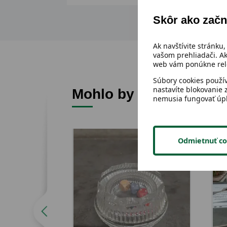
Skôr ako začn
Ak navštívite stránku,
vašom prehliadači. Ak
web vám ponúkne rele
Súbory cookies použí
nastavíte blokovanie 
Mohlo by sa ti páčiť
nemusia fungovať úp
Odmietnuť co