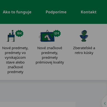
Ako to funguje
Podporíme
Kontakt
Nové predmety,
Nové značkové
Zberateľské a
predmety vo
predmety,
retro kúsky
vynikajúcom
predmety
stave alebo
prémiovej kvality
značkové
predmety