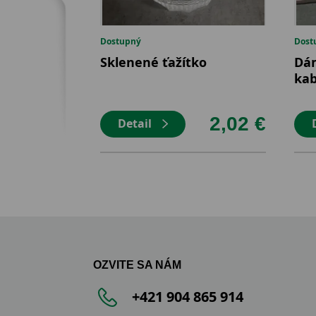
Dostupný
Dost
Sklenené ťažítko
Dá
kab
2,02 €
Detail
OZVITE SA NÁM
+421 904 865 914