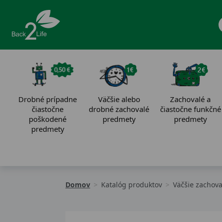
Drobné prípadne
Väčšie alebo
Zachovalé a
čiastočne
drobné zachovalé
čiastočne funkčné
poškodené
predmety
predmety
predmety
Domov
Katalóg produktov
Väčšie zachov