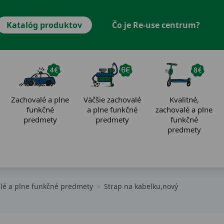
Katalóg produktov
Čo je Re-use centrum?
Zachovalé a plne
Väčšie zachovalé
Kvalitné,
funkčné
a plne funkčné
zachovalé a plne
predmety
predmety
funkčné
predmety
alé a plne funkčné predmety
Strap na kabelku,nový