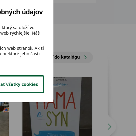
obných údajov
 ktorý sa uloží vo
web rýchlejšie. Náš
ch web stránok. Ak si
 niektoré jeho časti
Prejsť do katalógu
ať všetky cookies