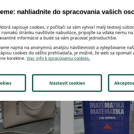
eme: nahliadnite do spracovania vašich os
 ktorá zapisuje cookies, v počítači sa vám vytvorí malý textový súbor,
 rovnakú stránku navštívite nabudúce, pripojíte sa vďaka nemu na 
vantné informácie a bude sa vám pracovať jednoduchšie.
vame najmä na anonymnú analýzu návštevnosti a vylepšovanie naši
zápisu cookies do vášho prehliadača, je možné, že web sa spomalí a
lne korektne.
Viac info k spracúvaniu cookies.
okies
Nastaviť cookies
Akceptov