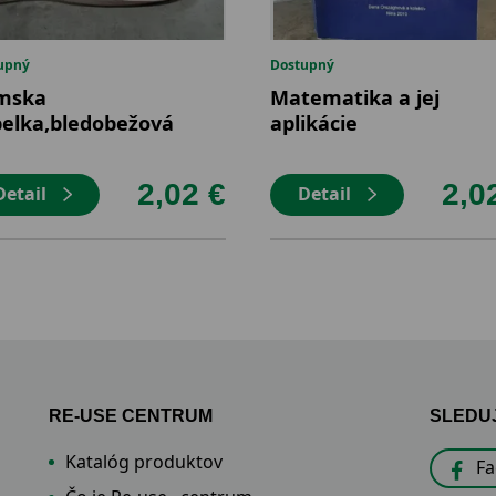
upný
Dostupný
mska
Matematika a jej
elka,bledobežová
aplikácie
2,02 €
2,0
Detail
Detail
RE-USE CENTRUM
SLEDUJ
Katalóg produktov
F