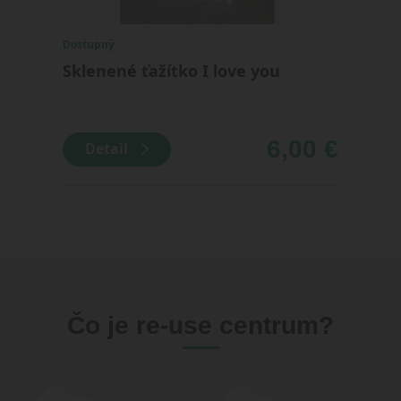
Dostupný
Dost
Sklenené ťažítko I love you
Slo
6,00 €
Detail
Čo je re-use centrum?