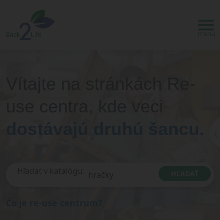
Vítajte na stránkách Re-
use centra, kde veci
dostávajú druhú šancu.
Hľadať v katalógu:
HĽADAŤ
Čo je re-use centrum?