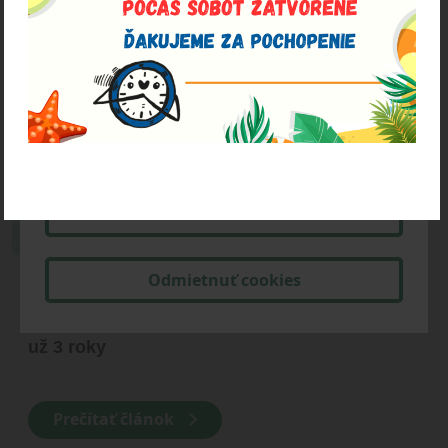
stránok. Ak si nastavíte blokovanie zápisu cookies
do vášho prehliadača, je možné, že web sa spomalí
a niektoré jeho časti nemusia fungovať úplne
korektne.
Viac info k spracúvaniu cookies.
Akceptovať všetky cookies
Nastaviť cookies
Odmietnuť cookies
1. 7. 2024
Re-use centrum Back2Life v Trnave funguje
už 3 roky
Prečítať článok