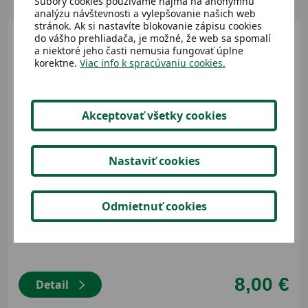
Súbory cookies používame najmä na anonymnú
analýzu návštevnosti a vylepšovanie našich web
stránok. Ak si nastavíte blokovanie zápisu cookies
do vášho prehliadača, je možné, že web sa spomalí
a niektoré jeho časti nemusia fungovať úplne
korektne.
Viac info k spracúvaniu cookies.
Akceptovať všetky cookies
Nastaviť cookies
Dostupný
Odmietnuť cookies
Detské vyrážatká 10ks,kufrík
8,00 €
Detail