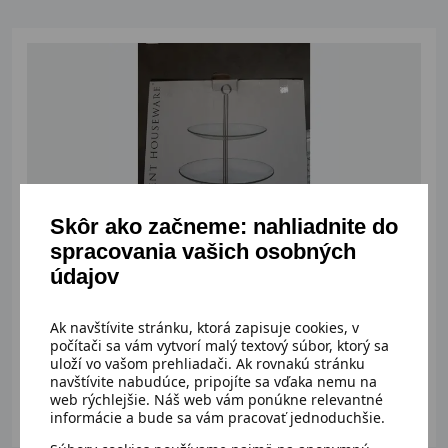
Skôr ako začneme: nahliadnite do
spracovania vašich osobných
údajov
Dostupný
Sklenený etažér,3 poschodový
Ak navštívite stránku, ktorá zapisuje cookies, v
počítači sa vám vytvorí malý textový súbor, ktorý sa
uloží vo vašom prehliadači. Ak rovnakú stránku
navštívite nabudúce, pripojíte sa vďaka nemu na
web rýchlejšie. Náš web vám ponúkne relevantné
8,00 €
Detail
informácie a bude sa vám pracovať jednoduchšie.