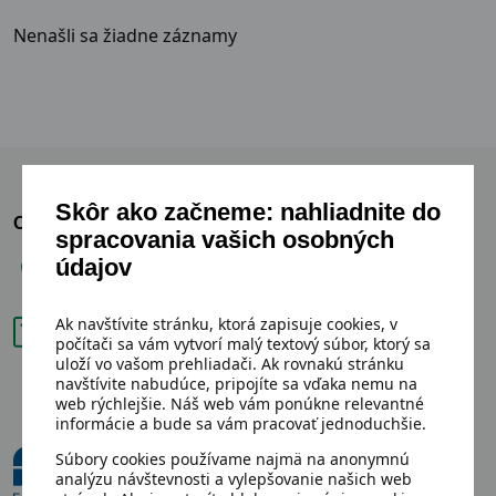
Nenašli sa žiadne záznamy
Skôr ako začneme: nahliadnite do
OZVITE SA NÁM
spracovania vašich osobných
údajov
+421 904 865 914
back2life@fcc-group.sk
Ak navštívite stránku, ktorá zapisuje cookies, v
počítači sa vám vytvorí malý textový súbor, ktorý sa
uloží vo vašom prehliadači. Ak rovnakú stránku
navštívite nabudúce, pripojíte sa vďaka nemu na
web rýchlejšie. Náš web vám ponúkne relevantné
informácie a bude sa vám pracovať jednoduchšie.
Súbory cookies používame najmä na anonymnú
analýzu návštevnosti a vylepšovanie našich web