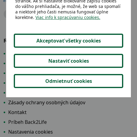
stránok. Ak si nastavíte blokovanie zápisu cookies
do vášho prehliadača, je možné, že web sa spomalí
a niektoré jeho časti nemusia fungovať úplne
Dávame veciam druhú šancu
korektne.
Viac info k spracúvaniu cookies.
Akceptovať všetky cookies
RE-USE CENTRUM
Katalóg produktov
Nastaviť cookies
Čo je Re-use –centrum
Ako to funguje
Odmietnuť cookies
Prevádzkový poriadok
Často kladené otázky Q&A
Zásady ochrany osobných údajov
Kontakt
Príbeh Back2Life
Nastavenia cookies