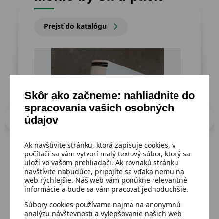
Prejsť do katalógu
Skôr ako začneme: nahliadnite do
spracovania vašich osobných
údajov
Ak navštívite stránku, ktorá zapisuje cookies, v
počítači sa vám vytvorí malý textový súbor, ktorý sa
uloží vo vašom prehliadači. Ak rovnakú stránku
navštívite nabudúce, pripojíte sa vďaka nemu na
Dostupný
Dost
web rýchlejšie. Náš web vám ponúkne relevantné
Leo Deuel - Odkazy vekov 1969
Brú
informácie a bude sa vám pracovať jednoduchšie.
Súbory cookies používame najmä na anonymnú
analýzu návštevnosti a vylepšovanie našich web