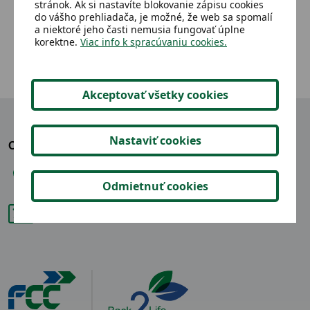
stránok. Ak si nastavíte blokovanie zápisu cookies
2,15 €
Detail
do vášho prehliadača, je možné, že web sa spomalí
a niektoré jeho časti nemusia fungovať úplne
korektne.
Viac info k spracúvaniu cookies.
Akceptovať všetky cookies
Nastaviť cookies
OZVITE SA NÁM
+421 904 865 914
Odmietnuť cookies
back2life@fcc-group.sk