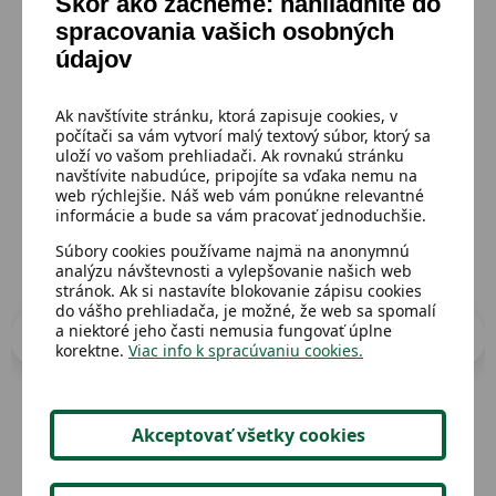
Skôr ako začneme: nahliadnite do
spracovania vašich osobných
Mohlo by sa ti páčiť
údajov
Ak navštívite stránku, ktorá zapisuje cookies, v
Prejsť do katalógu
počítači sa vám vytvorí malý textový súbor, ktorý sa
uloží vo vašom prehliadači. Ak rovnakú stránku
navštívite nabudúce, pripojíte sa vďaka nemu na
web rýchlejšie. Náš web vám ponúkne relevantné
informácie a bude sa vám pracovať jednoduchšie.
Súbory cookies používame najmä na anonymnú
analýzu návštevnosti a vylepšovanie našich web
stránok. Ak si nastavíte blokovanie zápisu cookies
do vášho prehliadača, je možné, že web sa spomalí
a niektoré jeho časti nemusia fungovať úplne
korektne.
Viac info k spracúvaniu cookies.
Akceptovať všetky cookies
Dostupný
Dost
Gubbio-kniha udavačů - Dušan
Čin