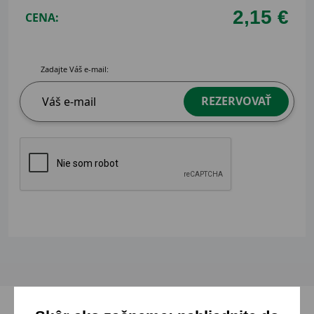
2,15 €
CENA:
Zadajte Váš e-mail:
REZERVOVAŤ