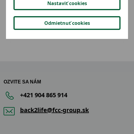
Nastaviť cookies
Šimko
Odmietnuť cookies
2,15 €
Detail
OZVITE SA NÁM
+421 904 865 914
back2life@fcc-group.sk