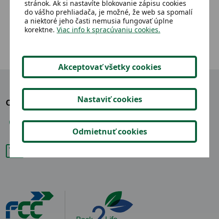
stránok. Ak si nastavíte blokovanie zápisu cookies
8,00 €
Detail
do vášho prehliadača, je možné, že web sa spomalí
a niektoré jeho časti nemusia fungovať úplne
korektne.
Viac info k spracúvaniu cookies.
Akceptovať všetky cookies
Nastaviť cookies
OZVITE SA NÁM
+421 904 865 914
Odmietnuť cookies
back2life@fcc-group.sk