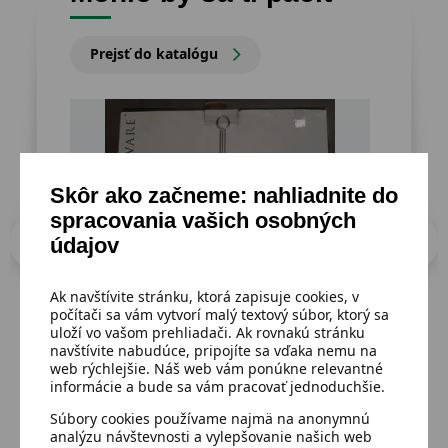
Prejsť do katalógu
Skôr ako začneme: nahliadnite do
spracovania vašich osobných
údajov
Ak navštívite stránku, ktorá zapisuje cookies, v
počítači sa vám vytvorí malý textový súbor, ktorý sa
uloží vo vašom prehliadači. Ak rovnakú stránku
navštívite nabudúce, pripojíte sa vďaka nemu na
Dostupný
Dost
web rýchlejšie. Náš web vám ponúkne relevantné
Sklenený etažér,3 poschodový
Ruk
informácie a bude sa vám pracovať jednoduchšie.
Súbory cookies používame najmä na anonymnú
analýzu návštevnosti a vylepšovanie našich web