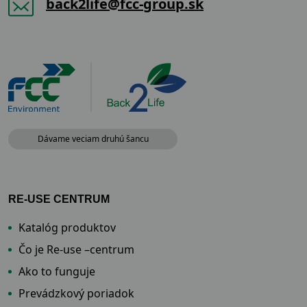
back2life@fcc-group.sk
Dávame veciam druhú šancu
RE-USE CENTRUM
Katalóg produktov
Čo je Re-use –centrum
Ako to funguje
Prevádzkový poriadok