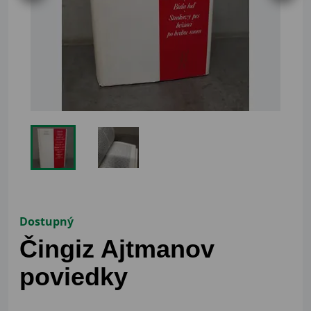
Dostupný
Čingiz Ajtmanov
poviedky