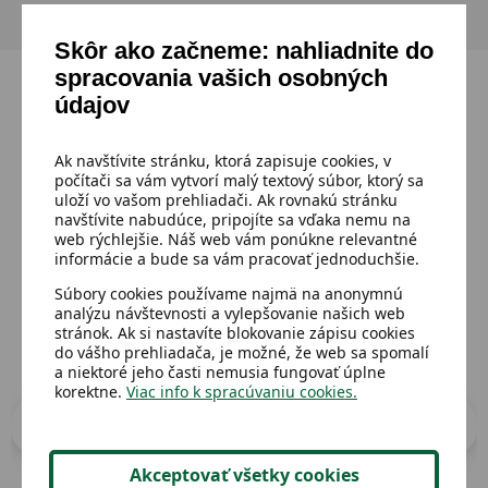
Skôr ako začneme: nahliadnite do
spracovania vašich osobných
údajov
Mohlo by sa ti páčiť
Ak navštívite stránku, ktorá zapisuje cookies, v
počítači sa vám vytvorí malý textový súbor, ktorý sa
uloží vo vašom prehliadači. Ak rovnakú stránku
navštívite nabudúce, pripojíte sa vďaka nemu na
Prejsť do katalógu
web rýchlejšie. Náš web vám ponúkne relevantné
informácie a bude sa vám pracovať jednoduchšie.
Súbory cookies používame najmä na anonymnú
analýzu návštevnosti a vylepšovanie našich web
stránok. Ak si nastavíte blokovanie zápisu cookies
do vášho prehliadača, je možné, že web sa spomalí
a niektoré jeho časti nemusia fungovať úplne
korektne.
Viac info k spracúvaniu cookies.
Akceptovať všetky cookies