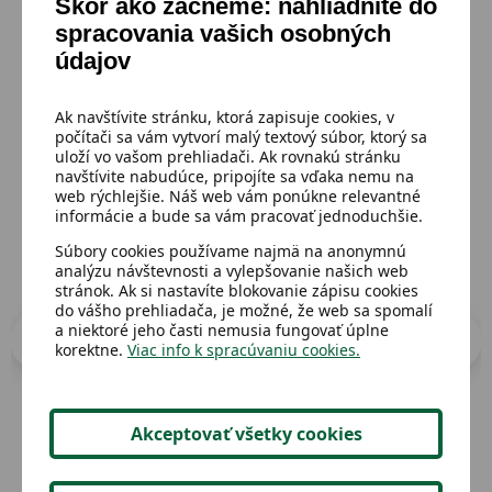
Skôr ako začneme: nahliadnite do
spracovania vašich osobných
údajov
Mohlo by sa ti páčiť
Ak navštívite stránku, ktorá zapisuje cookies, v
Prejsť do katalógu
počítači sa vám vytvorí malý textový súbor, ktorý sa
uloží vo vašom prehliadači. Ak rovnakú stránku
navštívite nabudúce, pripojíte sa vďaka nemu na
web rýchlejšie. Náš web vám ponúkne relevantné
informácie a bude sa vám pracovať jednoduchšie.
Súbory cookies používame najmä na anonymnú
analýzu návštevnosti a vylepšovanie našich web
stránok. Ak si nastavíte blokovanie zápisu cookies
do vášho prehliadača, je možné, že web sa spomalí
a niektoré jeho časti nemusia fungovať úplne
korektne.
Viac info k spracúvaniu cookies.
Akceptovať všetky cookies
Dostupný
Dost