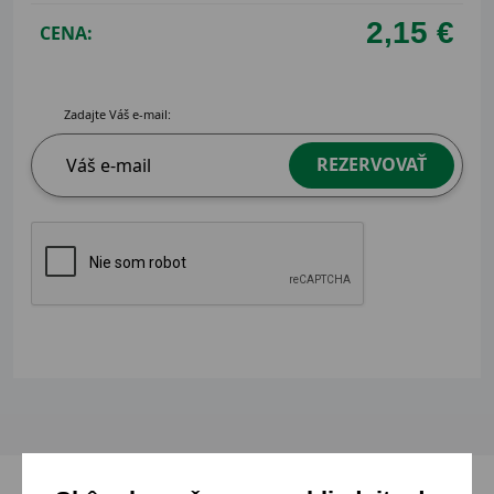
2,15 €
CENA:
Zadajte Váš e-mail:
REZERVOVAŤ