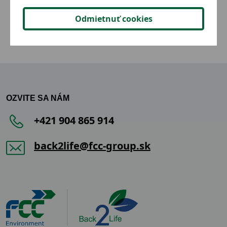
3,36 €
Detail
Odmietnuť cookies
OZVITE SA NÁM
+421 904 865 914
back2life@fcc-group.sk