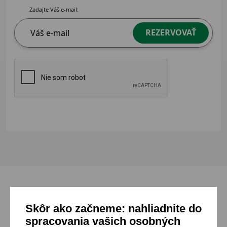
Zadajte Váš e-mail:
REZERVOVAŤ
Skôr ako začneme: nahliadnite do
Mohlo by sa ti páčiť
spracovania vašich osobných