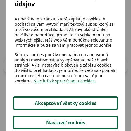
údajov
Prejsť do katalógu
Ak navštívite stránku, ktorá zapisuje cookies, v
počítači sa vám vytvorí malý textový súbor, ktorý sa
uloží vo vašom prehliadači. Ak rovnakú stránku
navštívite nabudúce, pripojíte sa vďaka nemu na
web rýchlejšie. Náš web vám ponúkne relevantné
informácie a bude sa vám pracovať jednoduchšie.
Súbory cookies používame najmä na anonymnú
analýzu návštevnosti a vylepšovanie našich web
stránok. Ak si nastavíte blokovanie zápisu cookies
do vášho prehliadača, je možné, že web sa spomalí
a niektoré jeho časti nemusia fungovať úplne
korektne.
Viac info k spracúvaniu cookies.
Dostupný
Dost
Akceptovať všetky cookies
Sklenená misa na nožičke
Skl
Nastaviť cookies