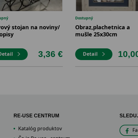
upný
Dostupný
ový stojan na noviny/
Obraz,plachetnica a
opisy
mušle 25x30cm
3,36 €
10,0
Detail
Detail
RE-USE CENTRUM
SLEDUJ
Katalóg produktov
F