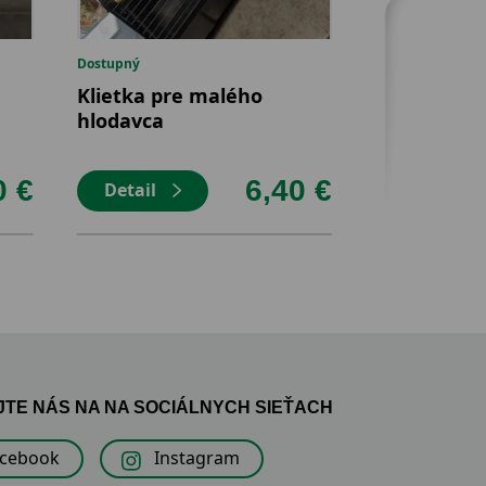
Dostupný
Dostupný
Klietka pre malého
Sklenená m
hlodavca
0 €
6,40 €
Detail
Detail
TE NÁS NA NA SOCIÁLNYCH SIEŤACH
acebook
Instagram