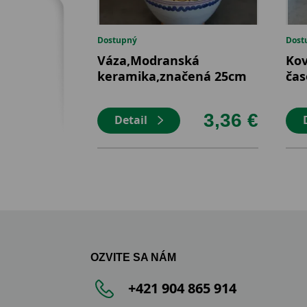
Dostupný
Dost
Váza,Modranská
Kov
keramika,značená 25cm
čas
3,36 €
Detail
OZVITE SA NÁM
+421 904 865 914