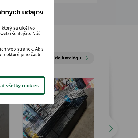
obných údajov
 ktorý sa uloží vo
web rýchlejšie. Náš
ch web stránok. Ak si
 niektoré jeho časti
Prejsť do katalógu
ať všetky cookies