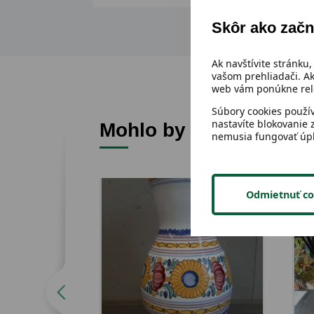
Skôr ako začn
Ak navštívite stránku,
vašom prehliadači. Ak
web vám ponúkne rele
Súbory cookies použí
nastavíte blokovanie 
Mohlo by sa ti páčiť
nemusia fungovať úp
Odmietnuť co