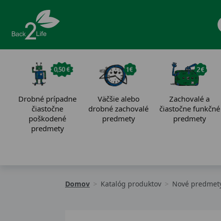
Drobné prípadne
Väčšie alebo
Zachovalé a
čiastočne
drobné zachovalé
čiastočne funkčné
poškodené
predmety
predmety
predmety
Domov
Katalóg produktov
Nové predmety