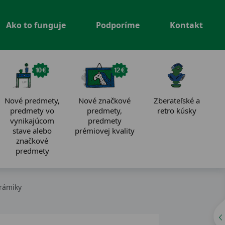
Ako to funguje
Podporíme
Kontakt
Nové predmety,
Nové značkové
Zberateľské a
predmety vo
predmety,
retro kúsky
vynikajúcom
predmety
stave alebo
prémiovej kvality
značkové
predmety
rámiky