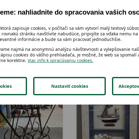
eme: nahliadnite do spracovania vašich os
 ktorá zapisuje cookies, v počítači sa vám vytvorí malý textový súbor,
 rovnakú stránku navštívite nabudúce, pripojíte sa vďaka nemu na 
vantné informácie a bude sa vám pracovať jednoduchšie.
vame najmä na anonymnú analýzu návštevnosti a vylepšovanie naši
zápisu cookies do vášho prehliadača, je možné, že web sa spomalí a
lne korektne.
Viac info k spracúvaniu cookies.
okies
Nastaviť cookies
Akceptov