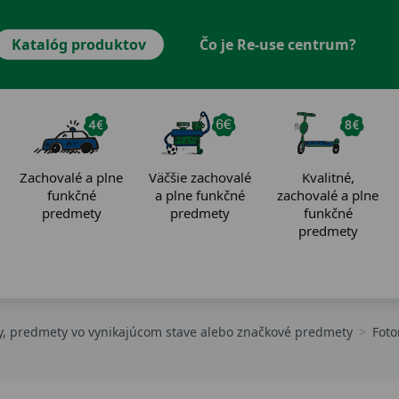
Katalóg produktov
Čo je Re-use centrum?
Zachovalé a plne
Väčšie zachovalé
Kvalitné,
funkčné
a plne funkčné
zachovalé a plne
predmety
predmety
funkčné
predmety
, predmety vo vynikajúcom stave alebo značkové predmety
Foto