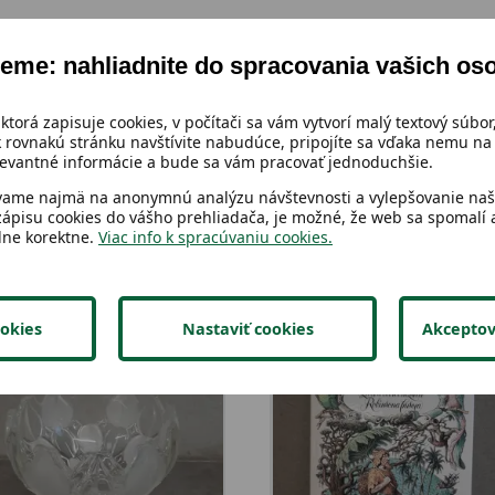
eme: nahliadnite do spracovania vašich os
 ktorá zapisuje cookies, v počítači sa vám vytvorí malý textový súbor,
 rovnakú stránku navštívite nabudúce, pripojíte sa vďaka nemu na 
vantné informácie a bude sa vám pracovať jednoduchšie.
vame najmä na anonymnú analýzu návštevnosti a vylepšovanie naši
zápisu cookies do vášho prehliadača, je možné, že web sa spomalí a
lne korektne.
Viac info k spracúvaniu cookies.
okies
Nastaviť cookies
Akceptov