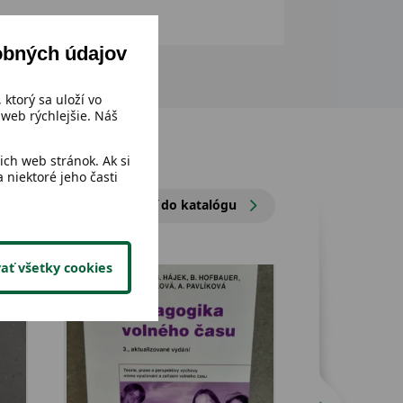
obných údajov
 ktorý sa uloží vo
web rýchlejšie. Náš
ch web stránok. Ak si
 niektoré jeho časti
Prejsť do katalógu
ať všetky cookies