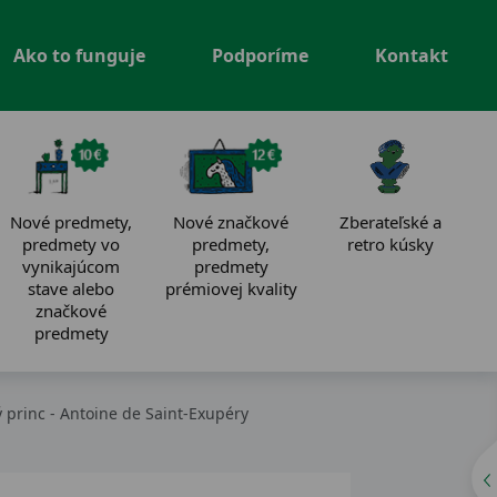
Ako to funguje
Podporíme
Kontakt
Nové predmety,
Nové značkové
Zberateľské a
predmety vo
predmety,
retro kúsky
vynikajúcom
predmety
stave alebo
prémiovej kvality
značkové
predmety
 princ - Antoine de Saint-Exupéry