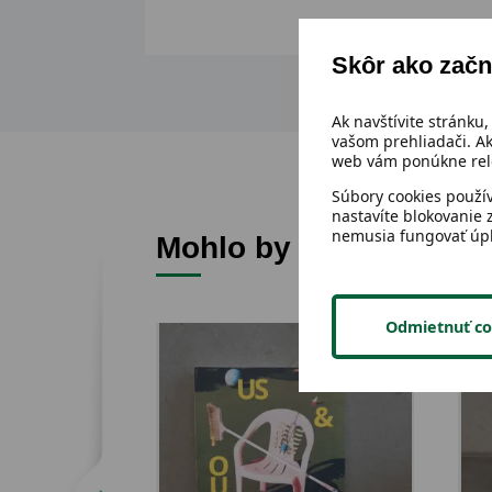
Skôr ako začn
Ak navštívite stránku,
vašom prehliadači. Ak
web vám ponúkne rele
Súbory cookies použí
nastavíte blokovanie 
nemusia fungovať úp
Mohlo by sa ti páčiť
Odmietnuť co