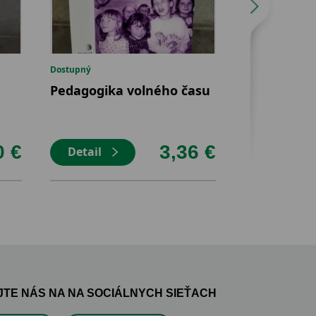
Dostupný
Dostupný
Pedagogika volného času
Kolieskové 
0 €
3,36 €
Detail
Detail
TE NÁS NA NA SOCIÁLNYCH SIEŤACH