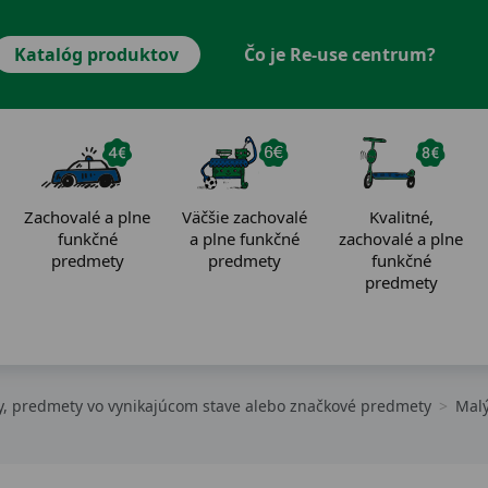
Katalóg produktov
Čo je Re-use centrum?
Zachovalé a plne
Väčšie zachovalé
Kvalitné,
funkčné
a plne funkčné
zachovalé a plne
predmety
predmety
funkčné
predmety
, predmety vo vynikajúcom stave alebo značkové predmety
Malý