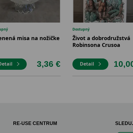
upný
Dostupný
enená misa na nožičke
Život a dobrodružstvá
Robinsona Crusoa
3,36 €
10,0
Detail
Detail
RE-USE CENTRUM
SLEDUJ