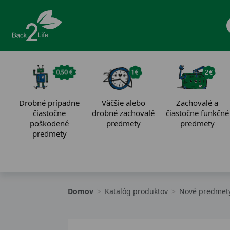
Drobné prípadne
Väčšie alebo
Zachovalé a
čiastočne
drobné zachovalé
čiastočne funkčné
poškodené
predmety
predmety
predmety
Domov
Katalóg produktov
Nové predmety