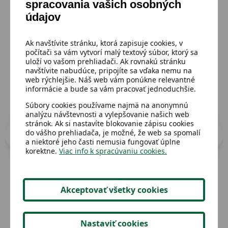
spracovania vašich osobných
Mohlo by sa ti páčiť
údajov
Prejsť do katalógu
Ak navštívite stránku, ktorá zapisuje cookies, v
počítači sa vám vytvorí malý textový súbor, ktorý sa
uloží vo vašom prehliadači. Ak rovnakú stránku
navštívite nabudúce, pripojíte sa vďaka nemu na
web rýchlejšie. Náš web vám ponúkne relevantné
informácie a bude sa vám pracovať jednoduchšie.
Súbory cookies používame najmä na anonymnú
analýzu návštevnosti a vylepšovanie našich web
stránok. Ak si nastavíte blokovanie zápisu cookies
do vášho prehliadača, je možné, že web sa spomalí
a niektoré jeho časti nemusia fungovať úplne
korektne.
Viac info k spracúvaniu cookies.
Akceptovať všetky cookies
Dostupný
Dost
Poháre,6ks,leptaný vzor
Ta
Nastaviť cookies