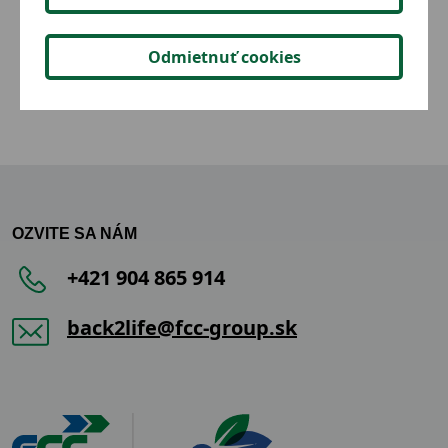
3,36 €
Detail
Odmietnuť cookies
OZVITE SA NÁM
+421 904 865 914
back2life@fcc-group.sk