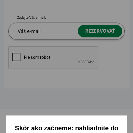
Zadajte Váš e-mail:
REZERVOVAŤ
Skôr ako začneme: nahliadnite do