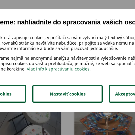
eme: nahliadnite do spracovania vašich os
 ktorá zapisuje cookies, v počítači sa vám vytvorí malý textový súbor,
 rovnakú stránku navštívite nabudúce, pripojíte sa vďaka nemu na 
vantné informácie a bude sa vám pracovať jednoduchšie.
vame najmä na anonymnú analýzu návštevnosti a vylepšovanie naši
zápisu cookies do vášho prehliadača, je možné, že web sa spomalí a
lne korektne.
Viac info k spracúvaniu cookies.
okies
Nastaviť cookies
Akceptov