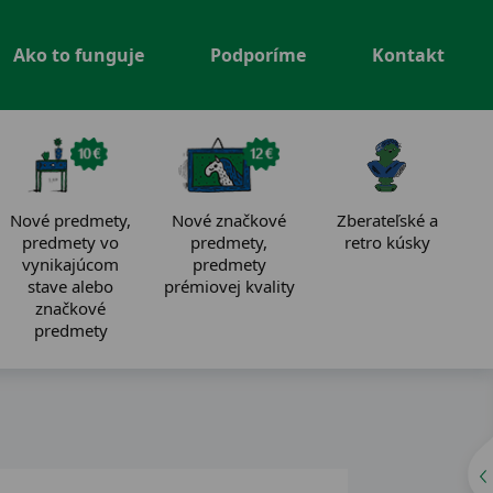
Ako to funguje
Podporíme
Kontakt
Nové predmety,
Nové značkové
Zberateľské a
predmety vo
predmety,
retro kúsky
vynikajúcom
predmety
stave alebo
prémiovej kvality
značkové
predmety