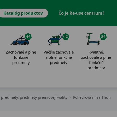
Katalóg produktov
Čo je Re-use centrum?
Zachovalé a plne
Väčšie zachovalé
Kvalitné,
funkčné
a plne funkčné
zachovalé a plne
predmety
predmety
funkčné
predmety
 predmety, predmety prémiovej kvality
Polievková misa Thun