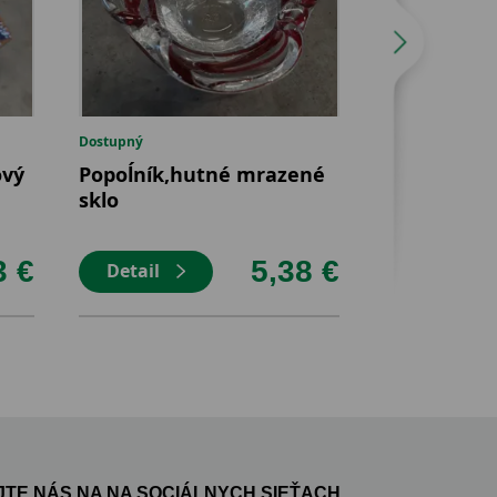
Dostupný
Dostupný
ový
Popoĺník,hutné mrazené
Krásna vyr
sklo
váza 20cm 
3 €
5,38 €
Detail
Detail
TE NÁS NA NA SOCIÁLNYCH SIEŤACH