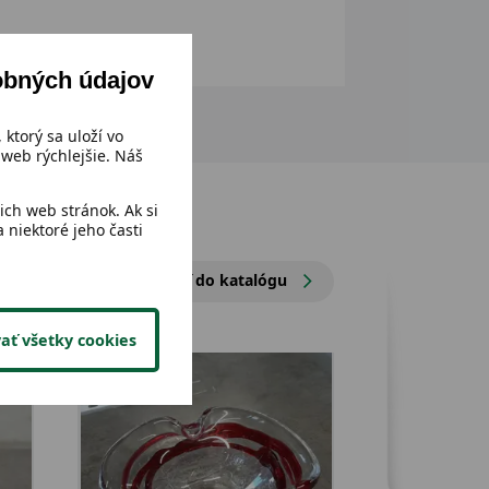
obných údajov
 ktorý sa uloží vo
web rýchlejšie. Náš
ch web stránok. Ak si
 niektoré jeho časti
Prejsť do katalógu
ať všetky cookies