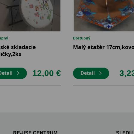
upný
Dostupný
ské skladacie
Malý etažér 17cm,kov
ličky,2ks
12,00 €
3,2
Detail
Detail
RE-USE CENTRUM
SLEDUJ