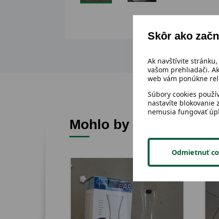
Skôr ako začn
Ak navštívite stránku,
vašom prehliadači. Ak
web vám ponúkne rele
Súbory cookies použí
nastavíte blokovanie 
nemusia fungovať úp
Mohlo by sa ti páčiť
Odmietnuť co