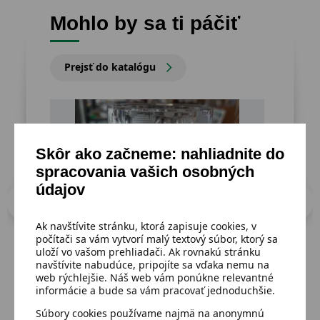
Mohlo by sa ti páčiť
Prejsť do katalógu
Skôr ako začneme: nahliadnite do
spracovania vašich osobných
údajov
Ak navštívite stránku, ktorá zapisuje cookies, v
počítači sa vám vytvorí malý textový súbor, ktorý sa
uloží vo vašom prehliadači. Ak rovnakú stránku
navštívite nabudúce, pripojíte sa vďaka nemu na
web rýchlejšie. Náš web vám ponúkne relevantné
Dostupný
Dost
informácie a bude sa vám pracovať jednoduchšie.
Vázička,olovnatý krištáĺ/12cm
Čie
Súbory cookies používame najmä na anonymnú