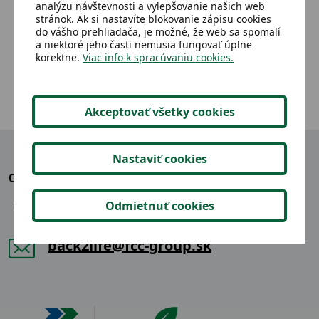
analýzu návštevnosti a vylepšovanie našich web
stránok. Ak si nastavíte blokovanie zápisu cookies
do vášho prehliadača, je možné, že web sa spomalí
5,38 €
Detail
a niektoré jeho časti nemusia fungovať úplne
korektne.
Viac info k spracúvaniu cookies.
Akceptovať všetky cookies
Nastaviť cookies
OZVITE SA NÁM
Odmietnuť cookies
+421 904 865 914
back2life@fcc-group.sk