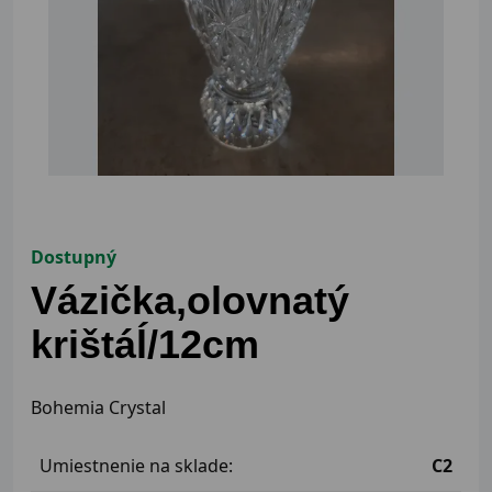
Dostupný
Vázička,olovnatý
krištáĺ/12cm
Bohemia Crystal
Umiestnenie na sklade:
C2