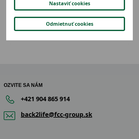
Nastaviť cookies
Odmietnuť cookies
3,23 €
Detail
OZVITE SA NÁM
+421 904 865 914
back2life@fcc-group.sk