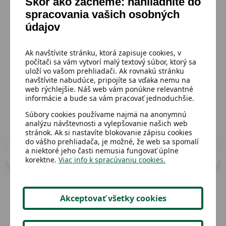
Skôr ako začneme: nahliadnite do
spracovania vašich osobných
údajov
Mohlo by sa ti páčiť
Ak navštívite stránku, ktorá zapisuje cookies, v
Prejsť do katalógu
počítači sa vám vytvorí malý textový súbor, ktorý sa
uloží vo vašom prehliadači. Ak rovnakú stránku
navštívite nabudúce, pripojíte sa vďaka nemu na
web rýchlejšie. Náš web vám ponúkne relevantné
informácie a bude sa vám pracovať jednoduchšie.
Súbory cookies používame najmä na anonymnú
analýzu návštevnosti a vylepšovanie našich web
stránok. Ak si nastavíte blokovanie zápisu cookies
do vášho prehliadača, je možné, že web sa spomalí
a niektoré jeho časti nemusia fungovať úplne
korektne.
Viac info k spracúvaniu cookies.
Akceptovať všetky cookies
Dostupný
Dost
Malý etažér 17cm,kovový
Cuk