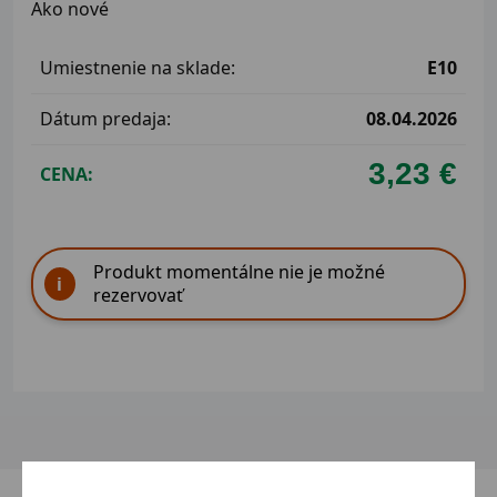
Ako nové
Umiestnenie na sklade:
E10
Dátum predaja:
08.04.2026
3,23 €
CENA:
Produkt momentálne nie je možné
rezervovať