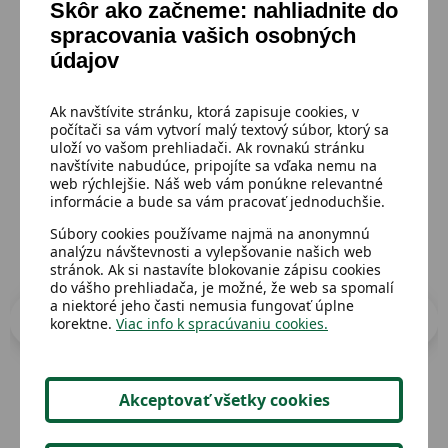
Skôr ako začneme: nahliadnite do
spracovania vašich osobných
údajov
Mohlo by sa ti páčiť
Ak navštívite stránku, ktorá zapisuje cookies, v
počítači sa vám vytvorí malý textový súbor, ktorý sa
Prejsť do katalógu
uloží vo vašom prehliadači. Ak rovnakú stránku
navštívite nabudúce, pripojíte sa vďaka nemu na
web rýchlejšie. Náš web vám ponúkne relevantné
informácie a bude sa vám pracovať jednoduchšie.
Súbory cookies používame najmä na anonymnú
analýzu návštevnosti a vylepšovanie našich web
stránok. Ak si nastavíte blokovanie zápisu cookies
do vášho prehliadača, je možné, že web sa spomalí
a niektoré jeho časti nemusia fungovať úplne
korektne.
Viac info k spracúvaniu cookies.
Akceptovať všetky cookies
Dostupný
Dost