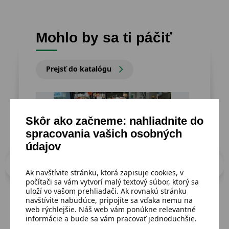
Mohlo by sa ti páčiť
Prejsť do katalógu
Skôr ako začneme: nahliadnite do
spracovania vašich osobných
údajov
Ak navštívite stránku, ktorá zapisuje cookies, v
počítači sa vám vytvorí malý textový súbor, ktorý sa
uloží vo vašom prehliadači. Ak rovnakú stránku
navštívite nabudúce, pripojíte sa vďaka nemu na
web rýchlejšie. Náš web vám ponúkne relevantné
informácie a bude sa vám pracovať jednoduchšie.
Dostupný
Dost