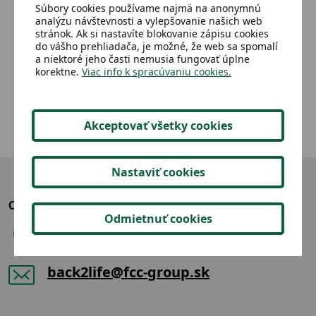
Súbory cookies používame najmä na anonymnú
Váha,Silva 2 max. DO 13KG
Kni
analýzu návštevnosti a vylepšovanie našich web
kor
stránok. Ak si nastavíte blokovanie zápisu cookies
do vášho prehliadača, je možné, že web sa spomalí
a niektoré jeho časti nemusia fungovať úplne
7,68 €
Detail
korektne.
Viac info k spracúvaniu cookies.
Akceptovať všetky cookies
Nastaviť cookies
OZVITE SA NÁM
Odmietnuť cookies
+421 904 865 914
back2life@fcc-group.sk