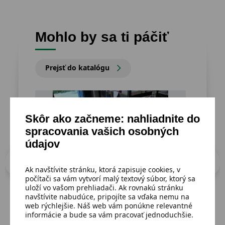
Mohlo by sa ti páčiť
Prejsť do katalógu
Skôr ako začneme: nahliadnite do
spracovania vašich osobných
údajov
Ak navštívite stránku, ktorá zapisuje cookies, v
počítači sa vám vytvorí malý textový súbor, ktorý sa
uloží vo vašom prehliadači. Ak rovnakú stránku
navštívite nabudúce, pripojíte sa vďaka nemu na
web rýchlejšie. Náš web vám ponúkne relevantné
informácie a bude sa vám pracovať jednoduchšie.
Dostupný
Dost