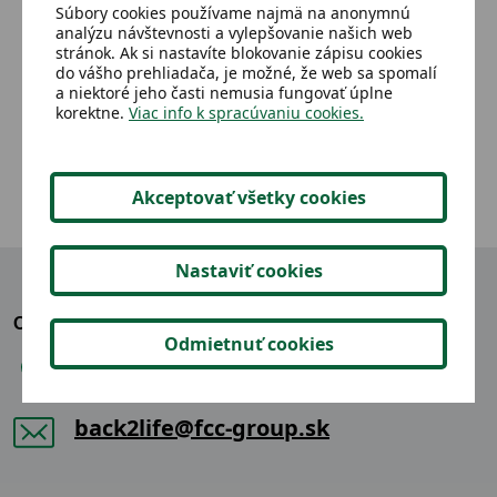
Súbory cookies používame najmä na anonymnú
Luster,strieborný,3 žiarovky 95cm
Poh
analýzu návštevnosti a vylepšovanie našich web
Cry
stránok. Ak si nastavíte blokovanie zápisu cookies
do vášho prehliadača, je možné, že web sa spomalí
a niektoré jeho časti nemusia fungovať úplne
3,23 €
Detail
korektne.
Viac info k spracúvaniu cookies.
Akceptovať všetky cookies
Nastaviť cookies
OZVITE SA NÁM
Odmietnuť cookies
+421 904 865 914
back2life@fcc-group.sk