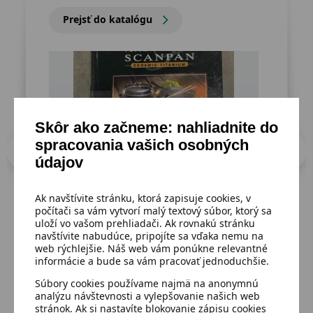
Prejsť do katalógu
Skôr ako začneme: nahliadnite do
spracovania vašich osobných
údajov
Ak navštívite stránku, ktorá zapisuje cookies, v
počítači sa vám vytvorí malý textový súbor, ktorý sa
uloží vo vašom prehliadači. Ak rovnakú stránku
Dostupný
Dost
navštívite nabudúce, pripojíte sa vďaka nemu na
Varíme s riadom SCANPAN
Pla
web rýchlejšie. Náš web vám ponúkne relevantné
informácie a bude sa vám pracovať jednoduchšie.
hra
Súbory cookies používame najmä na anonymnú
analýzu návštevnosti a vylepšovanie našich web
1,00 €
Detail
stránok. Ak si nastavíte blokovanie zápisu cookies