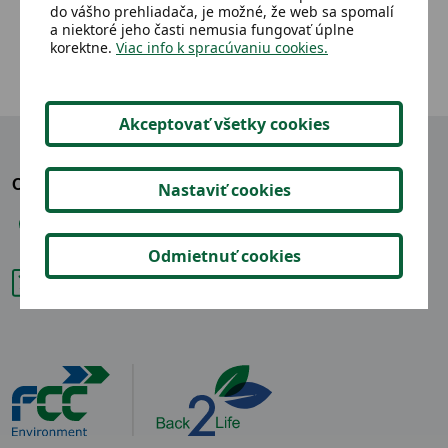
do vášho prehliadača, je možné, že web sa spomalí
a niektoré jeho časti nemusia fungovať úplne
korektne.
Viac info k spracúvaniu cookies.
Akceptovať všetky cookies
OZVITE SA NÁM
Nastaviť cookies
+421 904 865 914
Odmietnuť cookies
back2life@fcc-group.sk