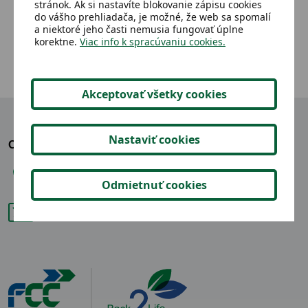
stránok. Ak si nastavíte blokovanie zápisu cookies
3,36 €
Detail
do vášho prehliadača, je možné, že web sa spomalí
a niektoré jeho časti nemusia fungovať úplne
korektne.
Viac info k spracúvaniu cookies.
Akceptovať všetky cookies
Nastaviť cookies
OZVITE SA NÁM
+421 904 865 914
Odmietnuť cookies
back2life@fcc-group.sk