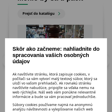
Prejsť do katalógu
Skôr ako začneme: nahliadnite do
spracovania vašich osobných
údajov
Ak navštívite stránku, ktorá zapisuje cookies, v
počítači sa vám vytvorí malý textový súbor, ktorý sa
uloží vo vašom prehliadači. Ak rovnakú stránku
navštívite nabudúce, pripojíte sa vďaka nemu na
Dostupný
Dost
web rýchlejšie. Náš web vám ponúkne relevantné
Drevený mlynček na
Ma
informácie a bude sa vám pracovať jednoduchšie.
korenie,funkčný 27cm
na
Súbory cookies používame najmä na anonymnú
analýzu návštevnosti a vylepšovanie našich web