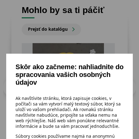
Mohlo by sa ti páčiť
Prejsť do katalógu
Skôr ako začneme: nahliadnite do
spracovania vašich osobných
údajov
Ak navštívite stránku, ktorá zapisuje cookies, v
počítači sa vám vytvorí malý textový súbor, ktorý sa
uloží vo vašom prehliadači. Ak rovnakú stránku
navštívite nabudúce, pripojíte sa vďaka nemu na
web rýchlejšie. Náš web vám ponúkne relevantné
Dostupný
Dost
informácie a bude sa vám pracovať jednoduchšie.
Obal na tablet
Váz
Súbory cookies používame najmä na anonymnú