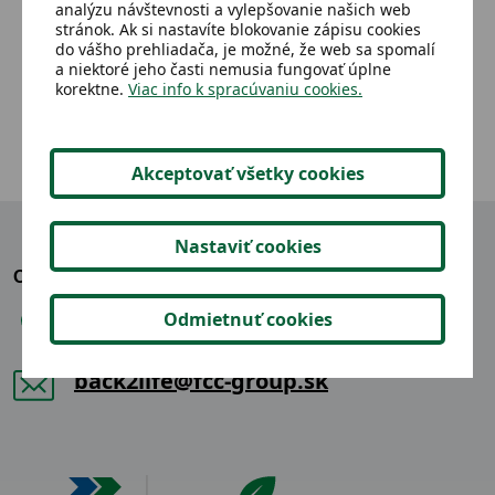
analýzu návštevnosti a vylepšovanie našich web
stránok. Ak si nastavíte blokovanie zápisu cookies
do vášho prehliadača, je možné, že web sa spomalí
2,02 €
Detail
a niektoré jeho časti nemusia fungovať úplne
korektne.
Viac info k spracúvaniu cookies.
Akceptovať všetky cookies
Nastaviť cookies
OZVITE SA NÁM
Odmietnuť cookies
+421 904 865 914
back2life@fcc-group.sk