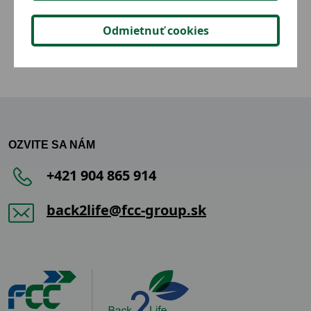
2,02 €
Detail
Odmietnuť cookies
OZVITE SA NÁM
+421 904 865 914
back2life@fcc-group.sk