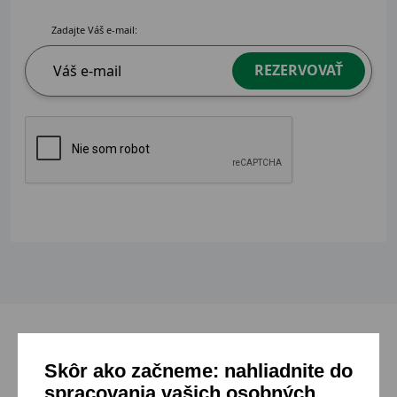
Zadajte Váš e-mail:
REZERVOVAŤ
Skôr ako začneme: nahliadnite do
Mohlo by sa ti páčiť
spracovania vašich osobných