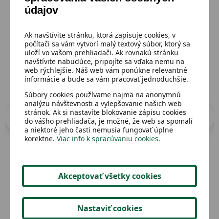
údajov
Prejsť do katalógu
Ak navštívite stránku, ktorá zapisuje cookies, v
počítači sa vám vytvorí malý textový súbor, ktorý sa
uloží vo vašom prehliadači. Ak rovnakú stránku
navštívite nabudúce, pripojíte sa vďaka nemu na
web rýchlejšie. Náš web vám ponúkne relevantné
informácie a bude sa vám pracovať jednoduchšie.
Súbory cookies používame najmä na anonymnú
analýzu návštevnosti a vylepšovanie našich web
stránok. Ak si nastavíte blokovanie zápisu cookies
do vášho prehliadača, je možné, že web sa spomalí
a niektoré jeho časti nemusia fungovať úplne
korektne.
Viac info k spracúvaniu cookies.
Dostupný
Dost
Akceptovať všetky cookies
Detská deka 180x66cm
V l
Nastaviť cookies