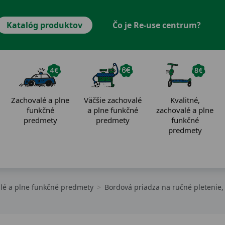
Katalóg produktov
Čo je Re-use centrum?
Zachovalé a plne
Väčšie zachovalé
Kvalitné,
funkčné
a plne funkčné
zachovalé a plne
predmety
predmety
funkčné
predmety
alé a plne funkčné predmety
Bordová priadza na ručné pletenie, 