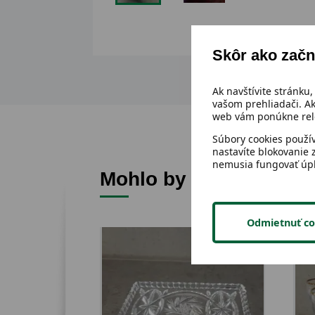
Skôr ako začn
Ak navštívite stránku,
vašom prehliadači. Ak
web vám ponúkne rele
Súbory cookies použí
nastavíte blokovanie 
nemusia fungovať úp
Mohlo by sa ti páčiť
Odmietnuť co