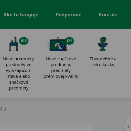
Ako to funguje
Podporíme
Kontakt
Nové predmety,
Nové značkové
Zberateľské a
predmety vo
predmety,
retro kúsky
vynikajúcom
predmety
stave alebo
prémiovej kvality
značkové
predmety
č.3