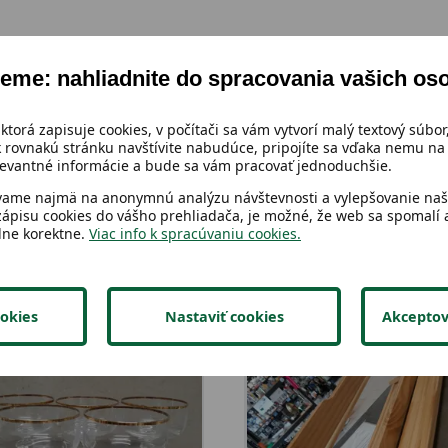
eme: nahliadnite do spracovania vašich os
 ktorá zapisuje cookies, v počítači sa vám vytvorí malý textový súbor,
 rovnakú stránku navštívite nabudúce, pripojíte sa vďaka nemu na 
vantné informácie a bude sa vám pracovať jednoduchšie.
vame najmä na anonymnú analýzu návštevnosti a vylepšovanie naši
zápisu cookies do vášho prehliadača, je možné, že web sa spomalí a
lne korektne.
Viac info k spracúvaniu cookies.
okies
Nastaviť cookies
Akceptov