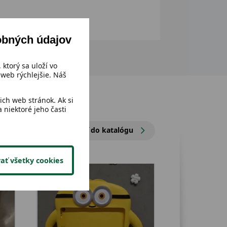
obných údajov
 ktorý sa uloží vo
web rýchlejšie. Náš
ch web stránok. Ak si
 niektoré jeho časti
Prejsť do katalógu
ať všetky cookies