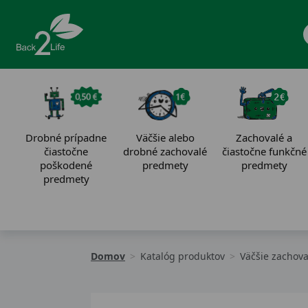
Drobné prípadne
Väčšie alebo
Zachovalé a
čiastočne
drobné zachovalé
čiastočne funkčné
poškodené
predmety
predmety
predmety
Domov
Katalóg produktov
Väčšie zachov