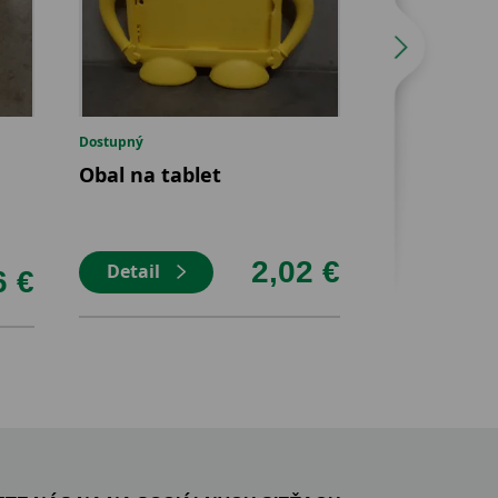
Dostupný
Dostupný
Obal na tablet
Nové dreve
2,02 €
Detail
Detail
6 €