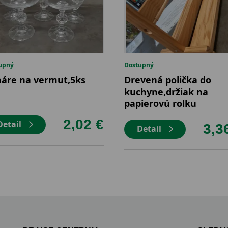
upný
Dostupný
áre na vermut,5ks
Drevená polička do
kuchyne,držiak na
papierovú rolku
2,02 €
Detail
3,3
Detail