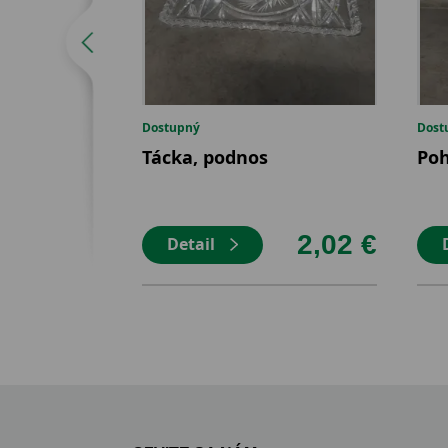
Dostupný
Dost
Tácka, podnos
Poh
2,02 €
Detail