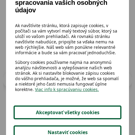
spracovania vašich osobných
Mohlo by sa ti páčiť
údajov
Prejsť do katalógu
Ak navštívite stránku, ktorá zapisuje cookies, v
počítači sa vám vytvorí malý textový súbor, ktorý sa
uloží vo vašom prehliadači. Ak rovnakú stránku
navštívite nabudúce, pripojíte sa vďaka nemu na
web rýchlejšie. Náš web vám ponúkne relevantné
informácie a bude sa vám pracovať jednoduchšie.
Súbory cookies používame najmä na anonymnú
analýzu návštevnosti a vylepšovanie našich web
stránok. Ak si nastavíte blokovanie zápisu cookies
do vášho prehliadača, je možné, že web sa spomalí
a niektoré jeho časti nemusia fungovať úplne
korektne.
Viac info k spracúvaniu cookies.
Akceptovať všetky cookies
Dostupný
Dost
Školský vak
Ka
Nastaviť cookies