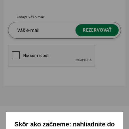
Zadajte Váš e-mail:
REZERVOVAŤ
Skôr ako začneme: nahliadnite do