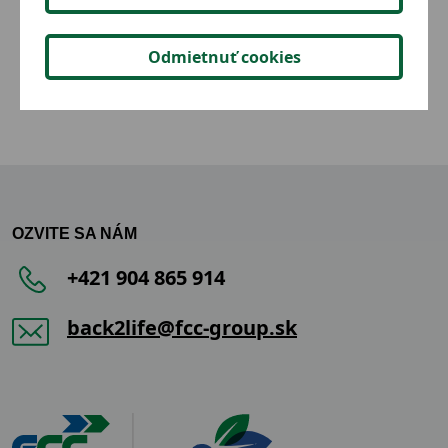
2,02 €
Detail
Odmietnuť cookies
OZVITE SA NÁM
+421 904 865 914
back2life@fcc-group.sk