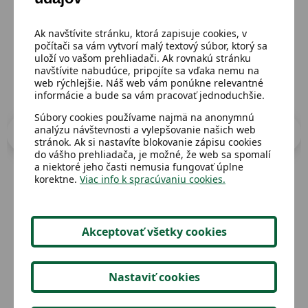
Prejsť do katalógu
Ak navštívite stránku, ktorá zapisuje cookies, v
počítači sa vám vytvorí malý textový súbor, ktorý sa
uloží vo vašom prehliadači. Ak rovnakú stránku
navštívite nabudúce, pripojíte sa vďaka nemu na
web rýchlejšie. Náš web vám ponúkne relevantné
informácie a bude sa vám pracovať jednoduchšie.
Súbory cookies používame najmä na anonymnú
analýzu návštevnosti a vylepšovanie našich web
stránok. Ak si nastavíte blokovanie zápisu cookies
do vášho prehliadača, je možné, že web sa spomalí
a niektoré jeho časti nemusia fungovať úplne
korektne.
Viac info k spracúvaniu cookies.
Dostupný
Dost
Detský obraz
Boč
Akceptovať všetky cookies
Nastaviť cookies
2,02 €
Detail