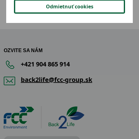
Odmietnuť cookies
OZVITE SA NÁM
+421 904 865 914
back2life@fcc-group.sk