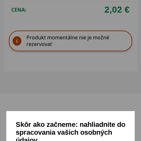
2,02 €
CENA:
Produkt momentálne nie je možné
rezervovať
Mohlo by sa ti páčiť
Skôr ako začneme: nahliadnite do
spracovania vašich osobných
údajov