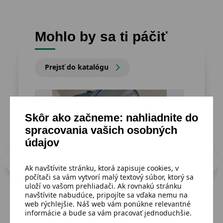
Mohlo by sa ti páčiť
Prejsť do katalógu
Skôr ako začneme: nahliadnite do
spracovania vašich osobných
údajov
Ak navštívite stránku, ktorá zapisuje cookies, v
počítači sa vám vytvorí malý textový súbor, ktorý sa
uloží vo vašom prehliadači. Ak rovnakú stránku
navštívite nabudúce, pripojíte sa vďaka nemu na
web rýchlejšie. Náš web vám ponúkne relevantné
informácie a bude sa vám pracovať jednoduchšie.
Dostupný
Dost