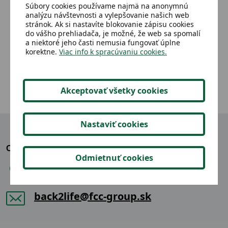
Súbory cookies používame najmä na anonymnú
Školský vak
Tan
analýzu návštevnosti a vylepšovanie našich web
stránok. Ak si nastavíte blokovanie zápisu cookies
do vášho prehliadača, je možné, že web sa spomalí
a niektoré jeho časti nemusia fungovať úplne
2,02 €
Detail
korektne.
Viac info k spracúvaniu cookies.
Akceptovať všetky cookies
Nastaviť cookies
OZVITE SA NÁM
Odmietnuť cookies
+421 904 865 914
back2life@fcc-group.sk