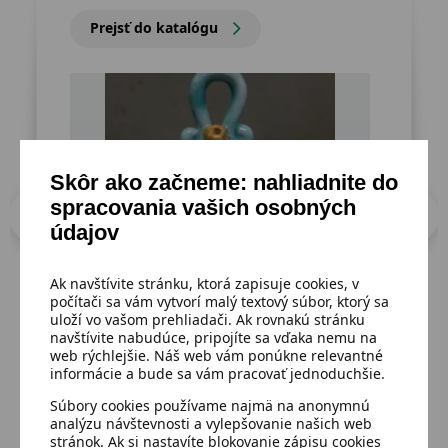
Prejsť do katalógu
Skôr ako začneme: nahliadnite do
spracovania vašich osobných
údajov
Ak navštívite stránku, ktorá zapisuje cookies, v
počítači sa vám vytvorí malý textový súbor, ktorý sa
uloží vo vašom prehliadači. Ak rovnakú stránku
Dostupný
Dost
navštívite nabudúce, pripojíte sa vďaka nemu na
Keramická dózička,14cm
Vyš
web rýchlejšie. Náš web vám ponúkne relevantné
informácie a bude sa vám pracovať jednoduchšie.
48
Súbory cookies používame najmä na anonymnú
analýzu návštevnosti a vylepšovanie našich web
2,02 €
Detail
stránok. Ak si nastavíte blokovanie zápisu cookies