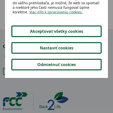
do vášho prehliadača, je možné, že web sa spomalí
a niektoré jeho časti nemusia fungovať úplne
korektne.
Viac info k spracúvaniu cookies.
Akceptovať všetky cookies
OZVITE SA NÁM
Nastaviť cookies
+421 904 865 914
Odmietnuť cookies
back2life@fcc-group.sk