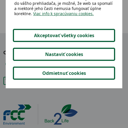
do vášho prehliadača, je možné, že web sa spomalí
a niektoré jeho časti nemusia fungovať úplne
korektne.
Viac info k spracúvaniu cookies.
Akceptovať všetky cookies
OZVITE SA NÁM
Nastaviť cookies
+421 904 865 914
Odmietnuť cookies
back2life@fcc-group.sk