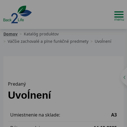
Domov
Katalóg produktov
Väčšie zachovalé a plne funkčné predmety
Uvoĺnení
Predaný
Uvoĺnení
Umiestnenie na sklade:
A3