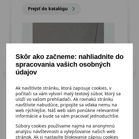
Prejsť do katalógu
Skôr ako začneme: nahliadnite do
spracovania vašich osobných
údajov
Ak navštívite stránku, ktorá zapisuje cookies, v
počítači sa vám vytvorí malý textový súbor, ktorý sa
uloží vo vašom prehliadači. Ak rovnakú stránku
Dostupný
Dost
navštívite nabudúce, pripojíte sa vďaka nemu na
Decové poháriky, 4ks
Mak
web rýchlejšie. Náš web vám ponúkne relevantné
informácie a bude sa vám pracovať jednoduchšie.
Súbory cookies používame najmä na anonymnú
analýzu návštevnosti a vylepšovanie našich web
2,02 €
Detail
stránok. Ak si nastavíte blokovanie zápisu cookies