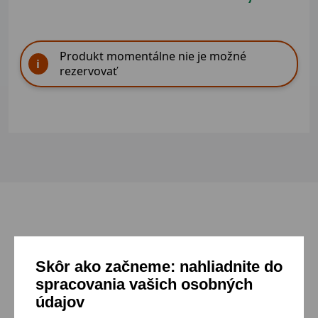
Produkt momentálne nie je možné
rezervovať
Mohlo by sa ti páčiť
Skôr ako začneme: nahliadnite do
spracovania vašich osobných
Prejsť do katalógu
údajov