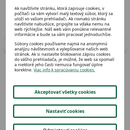
Ak navštívite stránku, ktorá zapisuje cookies, v
počítači sa vám vytvorí malý textový súbor, ktorý sa
uloží vo vašom prehliadači. Ak rovnakú stránku
navštívite nabudúce, pripojíte sa vďaka nemu na
web rýchlejšie. Náš web vám ponúkne relevantné
informácie a bude sa vám pracovať jednoduchšie.
Súbory cookies používame najmä na anonymnú
analýzu návštevnosti a vylepšovanie našich web
stránok. Ak si nastavíte blokovanie zápisu cookies
do vášho prehliadača, je možné, že web sa spomalí
a niektoré jeho časti nemusia fungovať úplne
korektne.
Viac info k spracúvaniu cookies.
Dostupný
Dost
Poháre 2dcl,so zlatými prúžkami
Kni
,4ks
Akceptovať všetky cookies
2,02 €
Detail
Nastaviť cookies