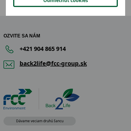
Odmietnuť cookies
OZVITE SA NÁM
+421 904 865 914
back2life@fcc-group.sk
Dávame veciam druhú šancu