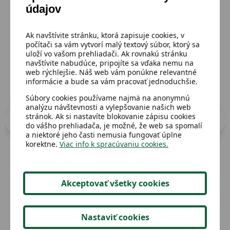
údajov
Prejsť do katalógu
Ak navštívite stránku, ktorá zapisuje cookies, v
počítači sa vám vytvorí malý textový súbor, ktorý sa
uloží vo vašom prehliadači. Ak rovnakú stránku
navštívite nabudúce, pripojíte sa vďaka nemu na
web rýchlejšie. Náš web vám ponúkne relevantné
informácie a bude sa vám pracovať jednoduchšie.
Súbory cookies používame najmä na anonymnú
analýzu návštevnosti a vylepšovanie našich web
stránok. Ak si nastavíte blokovanie zápisu cookies
do vášho prehliadača, je možné, že web sa spomalí
a niektoré jeho časti nemusia fungovať úplne
korektne.
Viac info k spracúvaniu cookies.
Dostupný
Dost
Akceptovať všetky cookies
Váza kvety
Mel
Nastaviť cookies