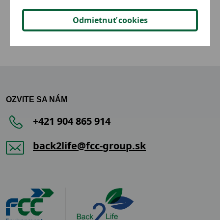
2,02 €
Detail
Odmietnuť cookies
OZVITE SA NÁM
+421 904 865 914
back2life@fcc-group.sk