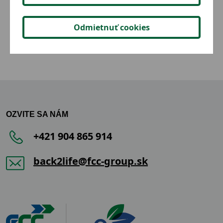
2,00 €
Detail
Odmietnuť cookies
OZVITE SA NÁM
+421 904 865 914
back2life@fcc-group.sk