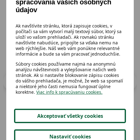
spracovania vašich osobných
Mohlo by sa ti páčiť
údajov
Prejsť do katalógu
Ak navštívite stránku, ktorá zapisuje cookies, v
počítači sa vám vytvorí malý textový súbor, ktorý sa
uloží vo vašom prehliadači. Ak rovnakú stránku
navštívite nabudúce, pripojíte sa vďaka nemu na
web rýchlejšie. Náš web vám ponúkne relevantné
informácie a bude sa vám pracovať jednoduchšie.
Súbory cookies používame najmä na anonymnú
analýzu návštevnosti a vylepšovanie našich web
stránok. Ak si nastavíte blokovanie zápisu cookies
do vášho prehliadača, je možné, že web sa spomalí
a niektoré jeho časti nemusia fungovať úplne
korektne.
Viac info k spracúvaniu cookies.
Akceptovať všetky cookies
Dostupný
Dost
Trubka na detský bajk,,Frozen,,
Str
Nastaviť cookies