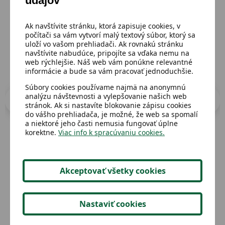
údajov
Prejsť do katalógu
Ak navštívite stránku, ktorá zapisuje cookies, v
počítači sa vám vytvorí malý textový súbor, ktorý sa
uloží vo vašom prehliadači. Ak rovnakú stránku
navštívite nabudúce, pripojíte sa vďaka nemu na
web rýchlejšie. Náš web vám ponúkne relevantné
informácie a bude sa vám pracovať jednoduchšie.
Súbory cookies používame najmä na anonymnú
analýzu návštevnosti a vylepšovanie našich web
stránok. Ak si nastavíte blokovanie zápisu cookies
do vášho prehliadača, je možné, že web sa spomalí
a niektoré jeho časti nemusia fungovať úplne
korektne.
Viac info k spracúvaniu cookies.
Dostupný
Dost
Moja malá kniha maškŕt
Pla
Akceptovať všetky cookies
Nastaviť cookies
2,00 €
Detail