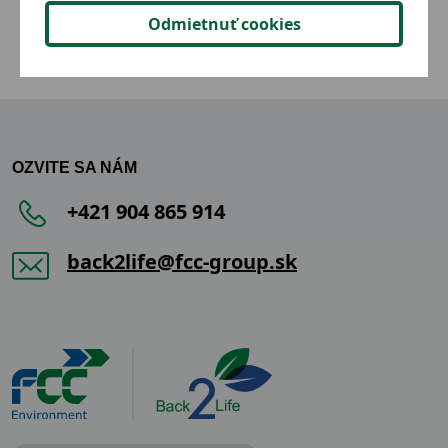
Odmietnuť cookies
OZVITE SA NÁM
+421 904 865 914
back2life@fcc-group.sk