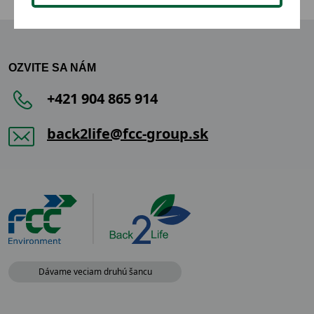
OZVITE SA NÁM
+421 904 865 914
back2life@fcc-group.sk
Dávame veciam druhú šancu