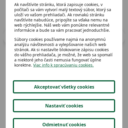
Ak navštívite stránku, ktorá zapisuje cookies, v
počítači sa vám vytvorí malý textový súbor, ktorý sa
uloží vo vašom prehliadači. Ak rovnakú stránku
navštívite nabudúce, pripojíte sa vďaka nemu na
web rýchlejšie. Náš web vám ponúkne relevantné
informácie a bude sa vám pracovať jednoduchšie.
Súbory cookies používame najmä na anonymnú
analýzu návštevnosti a vylepšovanie našich web
stránok. Ak si nastavíte blokovanie zápisu cookies
do vášho prehliadača, je možné, že web sa spomalí
a niektoré jeho časti nemusia fungovať úplne
korektne.
Viac info k spracúvaniu cookies.
Dostupný
Dost
Nostradamus
Det
Akceptovať všetky cookies
2,00 €
Detail
Nastaviť cookies
Odmietnuť cookies