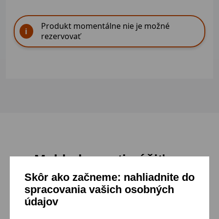
Produkt momentálne nie je možné
rezervovať
Mohlo by sa ti páčiť
Skôr ako začneme: nahliadnite do
spracovania vašich osobných
Prejsť do katalógu
údajov