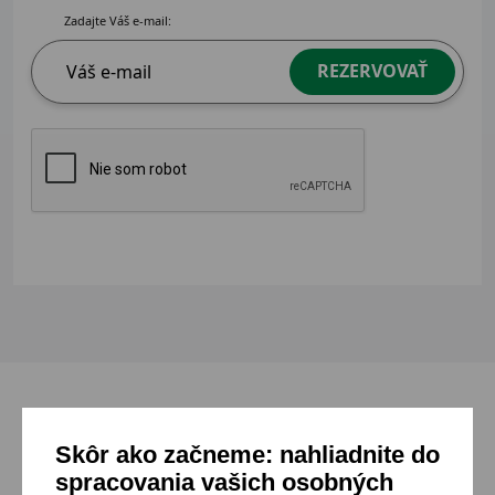
Zadajte Váš e-mail:
REZERVOVAŤ
Skôr ako začneme: nahliadnite do
Mohlo by sa ti páčiť
spracovania vašich osobných