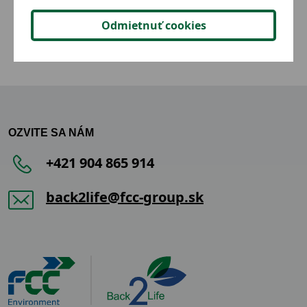
2,00 €
Detail
Odmietnuť cookies
OZVITE SA NÁM
+421 904 865 914
back2life@fcc-group.sk