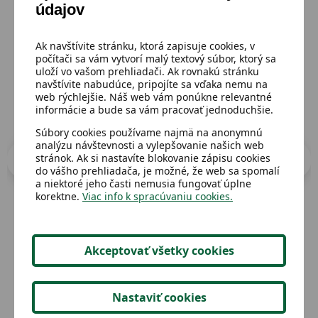
údajov
Prejsť do katalógu
Ak navštívite stránku, ktorá zapisuje cookies, v
počítači sa vám vytvorí malý textový súbor, ktorý sa
uloží vo vašom prehliadači. Ak rovnakú stránku
navštívite nabudúce, pripojíte sa vďaka nemu na
web rýchlejšie. Náš web vám ponúkne relevantné
informácie a bude sa vám pracovať jednoduchšie.
Súbory cookies používame najmä na anonymnú
analýzu návštevnosti a vylepšovanie našich web
stránok. Ak si nastavíte blokovanie zápisu cookies
do vášho prehliadača, je možné, že web sa spomalí
a niektoré jeho časti nemusia fungovať úplne
korektne.
Viac info k spracúvaniu cookies.
Dostupný
Dost
Akceptovať všetky cookies
Trubka na detský bajk,,Frozen,,
Zoo
no
Nastaviť cookies