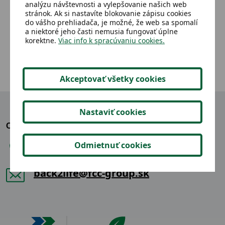
analýzu návštevnosti a vylepšovanie našich web
stránok. Ak si nastavíte blokovanie zápisu cookies
do vášho prehliadača, je možné, že web sa spomalí
2,05 €
Detail
a niektoré jeho časti nemusia fungovať úplne
korektne.
Viac info k spracúvaniu cookies.
Akceptovať všetky cookies
Nastaviť cookies
OZVITE SA NÁM
Odmietnuť cookies
+421 904 865 914
back2life@fcc-group.sk