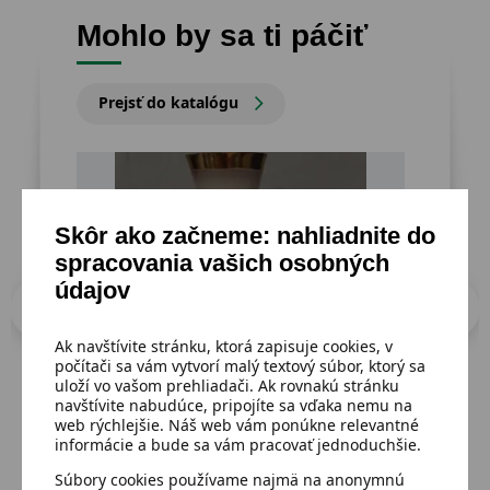
Mohlo by sa ti páčiť
Prejsť do katalógu
Skôr ako začneme: nahliadnite do
spracovania vašich osobných
údajov
Ak navštívite stránku, ktorá zapisuje cookies, v
počítači sa vám vytvorí malý textový súbor, ktorý sa
uloží vo vašom prehliadači. Ak rovnakú stránku
navštívite nabudúce, pripojíte sa vďaka nemu na
web rýchlejšie. Náš web vám ponúkne relevantné
Dostupný
Dost
informácie a bude sa vám pracovať jednoduchšie.
Kovová vázička,12cm India
Svi
Súbory cookies používame najmä na anonymnú