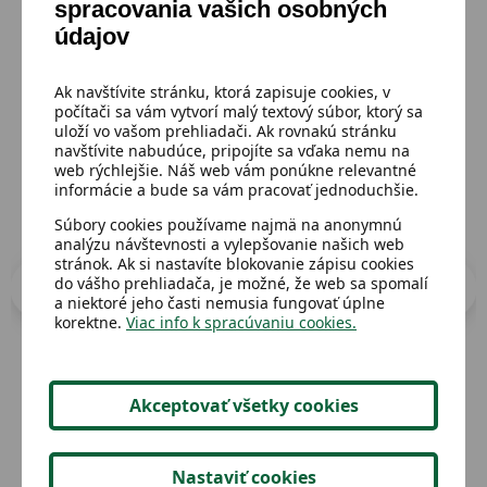
spracovania vašich osobných
Mohlo by sa ti páčiť
údajov
Prejsť do katalógu
Ak navštívite stránku, ktorá zapisuje cookies, v
počítači sa vám vytvorí malý textový súbor, ktorý sa
uloží vo vašom prehliadači. Ak rovnakú stránku
navštívite nabudúce, pripojíte sa vďaka nemu na
web rýchlejšie. Náš web vám ponúkne relevantné
informácie a bude sa vám pracovať jednoduchšie.
Súbory cookies používame najmä na anonymnú
analýzu návštevnosti a vylepšovanie našich web
stránok. Ak si nastavíte blokovanie zápisu cookies
do vášho prehliadača, je možné, že web sa spomalí
a niektoré jeho časti nemusia fungovať úplne
korektne.
Viac info k spracúvaniu cookies.
Akceptovať všetky cookies
Dostupný
Dost
Budha na plátne
Zá
Nastaviť cookies