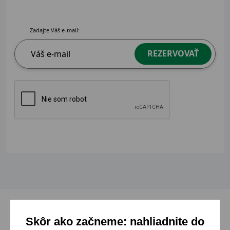
Zadajte Váš e-mail:
REZERVOVAŤ
Skôr ako začneme: nahliadnite do