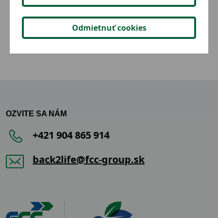
2,05 €
Detail
Odmietnuť cookies
OZVITE SA NÁM
+421 904 865 914
back2life@fcc-group.sk