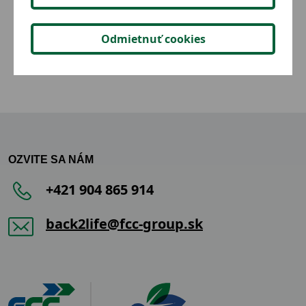
2,05 €
Detail
Odmietnuť cookies
OZVITE SA NÁM
+421 904 865 914
back2life@fcc-group.sk