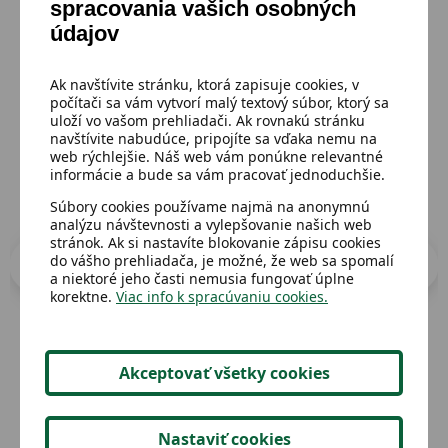
spracovania vašich osobných
Mohlo by sa ti páčiť
údajov
Prejsť do katalógu
Ak navštívite stránku, ktorá zapisuje cookies, v
počítači sa vám vytvorí malý textový súbor, ktorý sa
uloží vo vašom prehliadači. Ak rovnakú stránku
navštívite nabudúce, pripojíte sa vďaka nemu na
web rýchlejšie. Náš web vám ponúkne relevantné
informácie a bude sa vám pracovať jednoduchšie.
Súbory cookies používame najmä na anonymnú
analýzu návštevnosti a vylepšovanie našich web
stránok. Ak si nastavíte blokovanie zápisu cookies
do vášho prehliadača, je možné, že web sa spomalí
a niektoré jeho časti nemusia fungovať úplne
korektne.
Viac info k spracúvaniu cookies.
Akceptovať všetky cookies
Dostupný
Dost
Detské svietidlo ,,modrá hviezda,,
O b
Nastaviť cookies