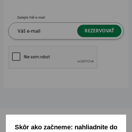
Zadajte Váš e-mail:
REZERVOVAŤ
Skôr ako začneme: nahliadnite do