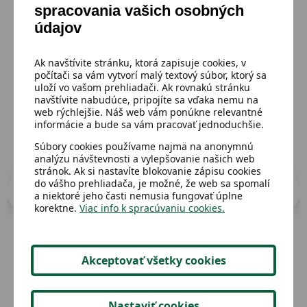
spracovania vašich osobných
Mohlo by sa ti páčiť
údajov
Prejsť do katalógu
Ak navštívite stránku, ktorá zapisuje cookies, v
počítači sa vám vytvorí malý textový súbor, ktorý sa
uloží vo vašom prehliadači. Ak rovnakú stránku
navštívite nabudúce, pripojíte sa vďaka nemu na
web rýchlejšie. Náš web vám ponúkne relevantné
informácie a bude sa vám pracovať jednoduchšie.
Súbory cookies používame najmä na anonymnú
analýzu návštevnosti a vylepšovanie našich web
stránok. Ak si nastavíte blokovanie zápisu cookies
do vášho prehliadača, je možné, že web sa spomalí
a niektoré jeho časti nemusia fungovať úplne
korektne.
Viac info k spracúvaniu cookies.
Akceptovať všetky cookies
Dostupný
Dost
Náš návod na zdravé chudnutie-v
Dre
angličtine
Nastaviť cookies