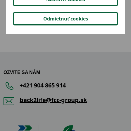
2,05 €
Detail
Odmietnuť cookies
OZVITE SA NÁM
+421 904 865 914
back2life@fcc-group.sk