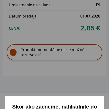
Umiestnenie na sklade:
E9
Dátum predaja:
01.07.2026
2,05 €
CENA:
Produkt momentálne nie je možné
rezervovať
Skôr ako začneme: nahliadnite do