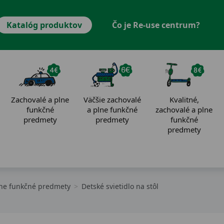
Katalóg produktov
Čo je Re-use centrum?
Zachovalé a plne
Väčšie zachovalé
Kvalitné,
funkčné
a plne funkčné
zachovalé a plne
predmety
predmety
funkčné
predmety
lne funkčné predmety
Detské svietidlo na stôl