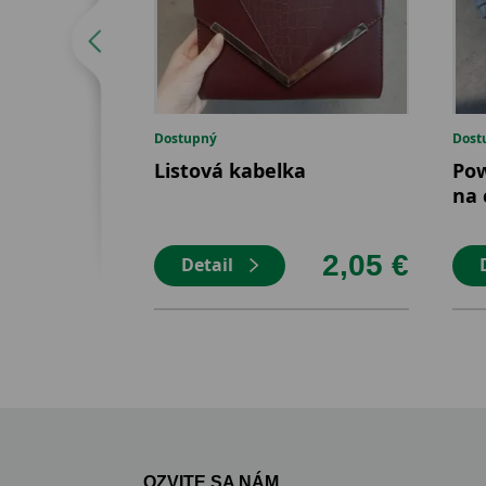
Dostupný
Dost
Listová kabelka
Po
na 
2,05 €
Detail
OZVITE SA NÁM