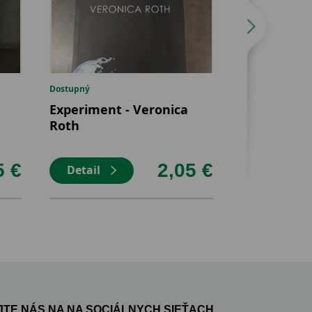
Dostupný
Dostupný
Experiment - Veronica
Vázička ru
Roth
8cm
5 €
2,05 €
Detail
Detail
TE NÁS NA NA SOCIÁLNYCH SIEŤACH