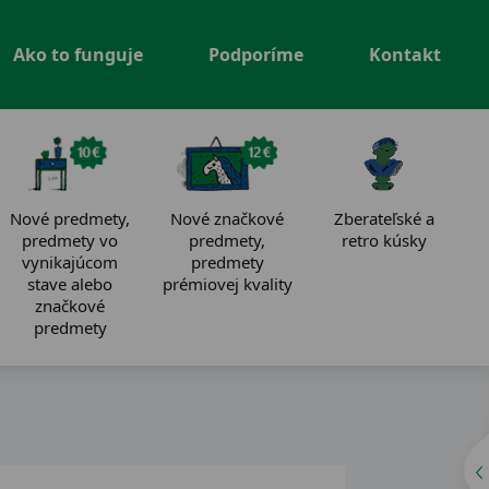
Ako to funguje
Podporíme
Kontakt
Nové predmety,
Nové značkové
Zberateľské a
predmety vo
predmety,
retro kúsky
vynikajúcom
predmety
stave alebo
prémiovej kvality
značkové
predmety