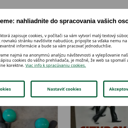
eme: nahliadnite do spracovania vašich os
 ktorá zapisuje cookies, v počítači sa vám vytvorí malý textový súbor,
 rovnakú stránku navštívite nabudúce, pripojíte sa vďaka nemu na 
vantné informácie a bude sa vám pracovať jednoduchšie.
vame najmä na anonymnú analýzu návštevnosti a vylepšovanie naši
zápisu cookies do vášho prehliadača, je možné, že web sa spomalí a
lne korektne.
Viac info k spracúvaniu cookies.
okies
Nastaviť cookies
Akceptov