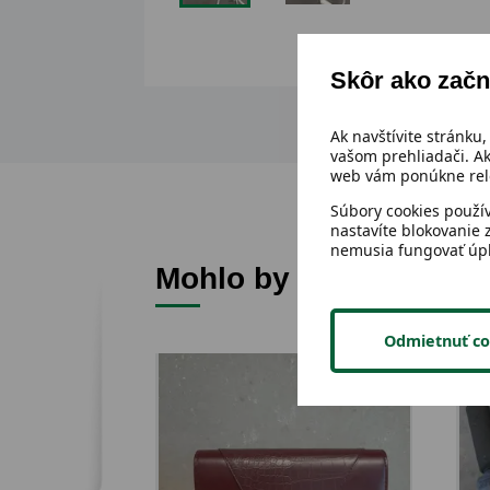
Skôr ako začn
Ak navštívite stránku,
vašom prehliadači. Ak
web vám ponúkne rele
Súbory cookies použí
nastavíte blokovanie 
nemusia fungovať úp
Mohlo by sa ti páčiť
Odmietnuť co