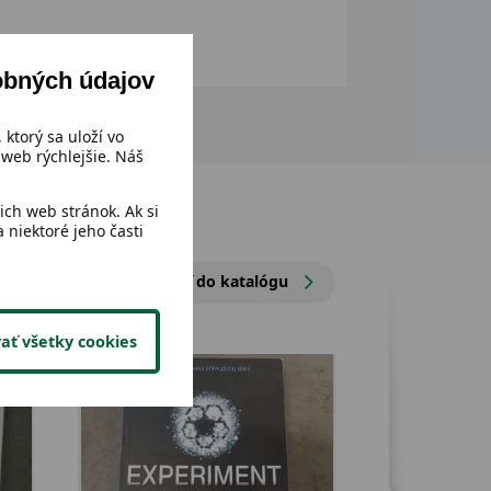
obných údajov
 ktorý sa uloží vo
web rýchlejšie. Náš
ch web stránok. Ak si
 niektoré jeho časti
Prejsť do katalógu
ať všetky cookies